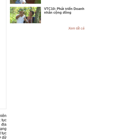
VTC10: Phát triển Doanh
nhân cộng đồng
Xem tất cả
hiên
 tục
 địa
dạng
 tục
ở dữ