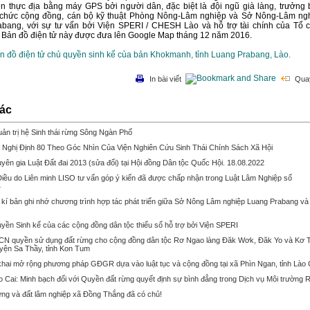
rên thực địa bằng máy GPS bởi người dân, đặc biệt là đội ngũ già làng, trưởng 
ổ chức cộng đồng, cán bộ kỹ thuật Phòng Nông-Lâm nghiệp và Sở Nông-Lâm ng
abang, với sự tư vấn bởi Viện SPERI / CHESH Lào và hỗ trợ tài chính của Tổ 
Bản đồ điện tử này được đưa lên Google Map tháng 12 năm 2016.
n đồ điện tử chủ quyền sinh kế của bản Khokmanh, tỉnh Luang Prabang, Lào.
In bài viết
Quay
hác
n trị hệ Sinh thái rừng Sông Ngàn Phố
Nghị Định 80 Theo Góc Nhìn Của Viện Nghiên Cứu Sinh Thái Chính Sách Xã Hội
ên gia Luật Đất đai 2013 (sửa đổi) tại Hội đồng Dân tộc Quốc Hội. 18.08.2022
iều do Liên minh LISO tư vấn góp ý kiến đã được chấp nhận trong Luật Lâm Nghiệp số
4
à kí bản ghi nhớ chương trình hợp tác phát triển giữa Sở Nông Lâm nghiệp Luang Prabang và
yền Sinh kế của các cộng đồng dân tộc thiểu số hỗ trợ bởi Viện SPERI
CN quyền sử dụng đất rừng cho cộng đồng dân tộc Rơ Ngao làng Đăk Wơk, Đăk Yo và Kơ 
yện Sa Thầy, tỉnh Kon Tum
ển khai mở rộng phương pháp GĐGR dựa vào luật tục và cộng đồng tại xã Phìn Ngan, tỉnh Lào 
ào Cai: Minh bạch đối với Quyền đất rừng quyết định sự bình đẳng trong Dịch vụ Môi trường 
ng và đất lâm nghiệp xã Đồng Thắng đã có chủ!