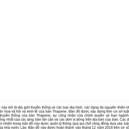
 này mô tả địa giới truyền thống và các loại địa hình, các dạng tài nguyên thiên n
văn hoá-xã hội và kinh tế của bản Thapene. Bản đồ được xây dựng trên cơ sở luật
 truyền thống của bản Thapene, sự công nhận của chính quyền và ban ngành
ống nhất của các làng bản lân cận và các đơn vị đóng trên địa bàn của bản. Các 
ên nhiên trong bản đồ này được quản lý thông qua qui chế cộng đồng dựa vào luật
của nhà nước Lào. Bản đồ này được hoàn thành vào tháng 12 năm 2016 trên cơ s