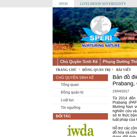
SPERI
LIVELIHOOD SOVEREIGNTY
Chủ Quyền Sinh Kế
Phụng Dưỡng Thi
TRANG CHỦ
ĐỒNG QUẢN TRỊ
BÀI VIẾT
Bản đồ đi
CHỦ QUYỀN SINH KẾ
Prabang
Tổng quan
23/04/2017
Đồng quản trị
Từ 2014 đến 
Luật tục
Prabang (PAF
Mường Nan với
Tín ngưỡng
nghiên cứu và
sở tri thức bả
ĐỐI TÁC
luật pháp củ
Hỗ trợ các cộ
đồ hóa và công
dụng đất dựa 