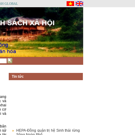
SH GLOBAL
Tin tức
uang
g và
khai
n cơ
i và
 bản
HEPA-Đồng quản trị hệ Sinh thái rừng
h sử
Sông Ngàn Phố
 tài