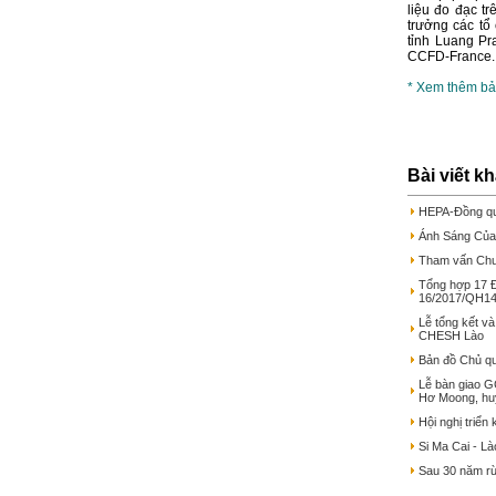
liệu đo đạc t
trưởng các t
tỉnh Luang Pr
CCFD-France. 
* Xem thêm bả
Bài viết k
HEPA-Đồng quả
Ánh Sáng Của 
Tham vấn Chuy
Tổng hợp 17 Đ
16/2017/QH1
Lễ tổng kết v
CHESH Lào
Bản đồ Chủ qu
Lễ bàn giao G
Hơ Moong, hu
Hội nghị tri
Si Ma Cai - L
Sau 30 năm rừ