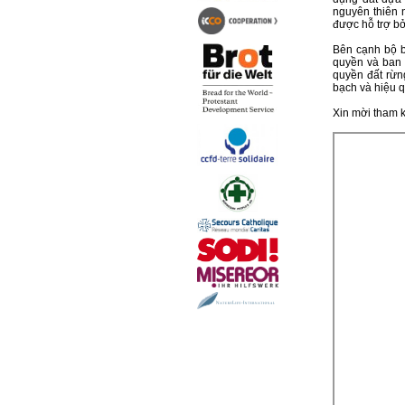
nguyên thiên 
được hỗ trợ b
Bên cạnh bộ b
quyền và ban 
quyền đất rừn
bạch và hiệu 
Xin mời tham 