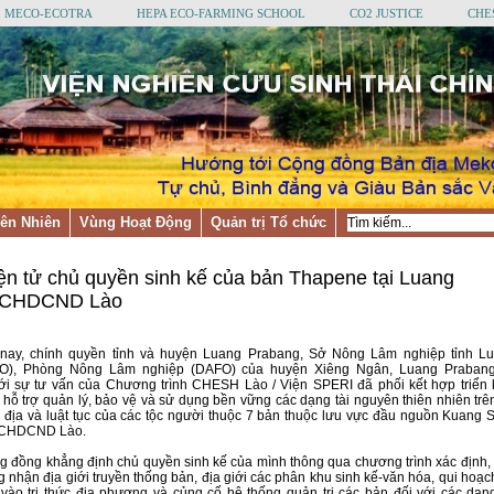
MECO-ECOTRA
HEPA ECO-FARMING SCHOOL
CO2 JUSTICE
CHE
ên Nhiên
Vùng Hoạt Động
Quản trị Tổ chức
ện tử chủ quyền sinh kế của bản Thapene tại Luang
, CHDCND Lào
nay, chính quyền tỉnh và huyện Luang Prabang, Sở Nông Lâm nghiệp tỉnh L
O), Phòng Nông Lâm nghiệp (DAFO) của huyện Xiêng Ngân, Luang Praban
 sự tư vấn của Chương trình CHESH Lào / Viện SPERI đã phối kết hợp triển 
 hỗ trợ quản lý, bảo vệ và sử dụng bền vững các dạng tài nguyên thiên nhiên trê
n địa và luật tục của các tộc người thuộc 7 bản thuộc lưu vực đầu nguồn Kuang S
a CHDCND Lào.
ng đồng khẳng định chủ quyền sinh kế của mình thông qua chương trình xác định,
 nhận địa giới truyền thống bản, địa giới các phân khu sinh kế-văn hóa, qui hoạc
vào tri thức địa phương và củng cố hệ thống quản trị các bản đối với các dạng